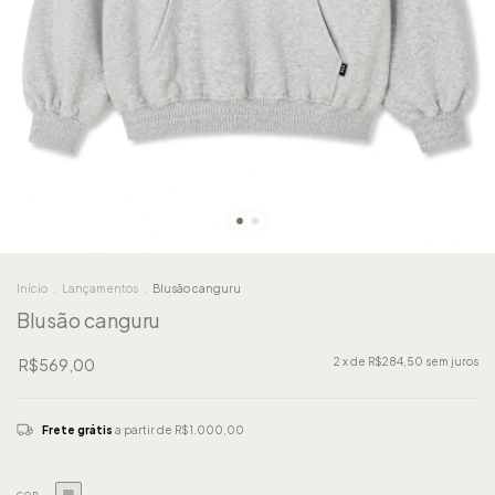
Início
.
Lançamentos
.
Blusão canguru
Blusão canguru
R$569,00
2
x de
R$284,50
sem juros
Frete grátis
a partir de
R$1.000,00