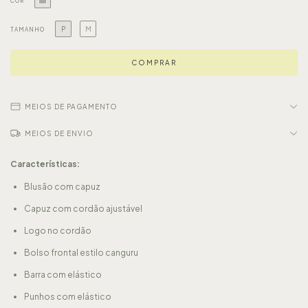
COR
P
M
TAMANHO
MEIOS DE PAGAMENTO
MEIOS DE ENVIO
Características:
Blusão com capuz
Capuz com cordão ajustável
Logo no cordão
Bolso frontal estilo canguru
Barra com elástico
Punhos com elástico