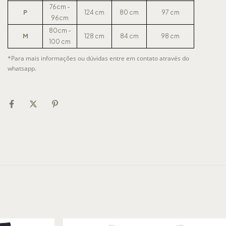
76cm -
P
124 cm
80 cm
97 cm
96cm
80cm -
M
128 cm
84 cm
98 cm
100 cm
*
Para mais informações ou dúvidas entre em contato através do
whatsapp.