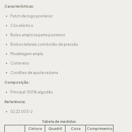
Características:
Patch de logo posterior
Cós elástico
Bolso amplo na parte posterior
Bolsos laterais com botão de pressão
Modelagem ampla
Corte reto
Cordões de ajuste na barra
Composição:
Principal: 100% algodão
Referência:
02.22.003-2
Tabela de medidas
Cintura
Quadril
Coxa
Comprimento