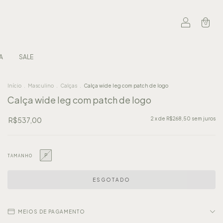
0
A
SALE
Início
.
Masculino
.
Calças
.
Calça wide leg com patch de logo
Calça wide leg com patch de logo
R$537,00
2
x de
R$268,50
sem juros
P
TAMANHO
MEIOS DE PAGAMENTO