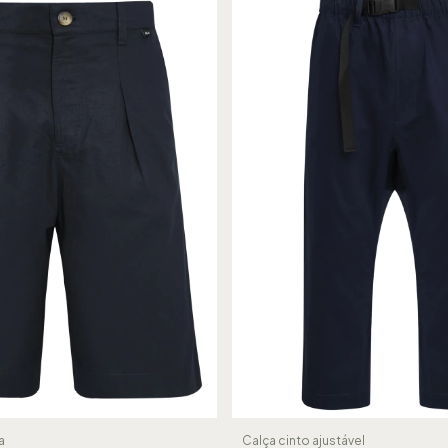
a
Calça cinto ajustável