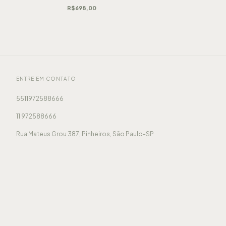
R$698,00
ENTRE EM CONTATO
5511972588666
11 972588666
Rua Mateus Grou 387, Pinheiros, São Paulo-SP