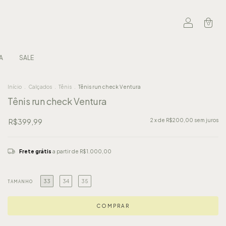
0
A
SALE
Início
.
Calçados
.
Tênis
.
Tênis run check Ventura
Tênis run check Ventura
R$399,99
2
x de
R$200,00
sem juros
Frete grátis
a partir de
R$1.000,00
33
34
35
TAMANHO