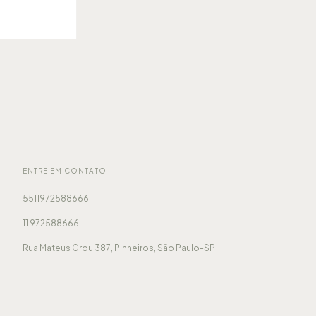
ENTRE EM CONTATO
5511972588666
11 972588666
Rua Mateus Grou 387, Pinheiros, São Paulo-SP