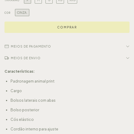
P
M
G
XG
XXG
TAMANHO
CINZA.
COR
MEIOS DE PAGAMENTO
MEIOS DE ENVIO
Características:
Padronagem animal print
Cargo
Bolsos laterais com abas
Bolso posterior
Cós elástico
Cordão interno para ajuste