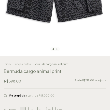
Início
.
Lançamentos
.
Bermuda cargo animal print
Bermuda cargo animal print
R$598,00
2
x de
R$299,00
sem juros
Frete grátis
a partir de
R$1.000,00