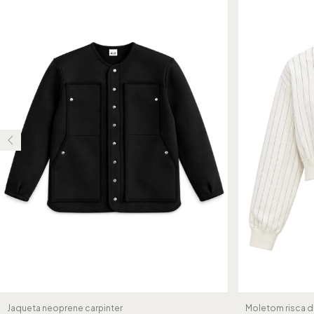
Jaqueta neoprene carpinter
Moletom risca d