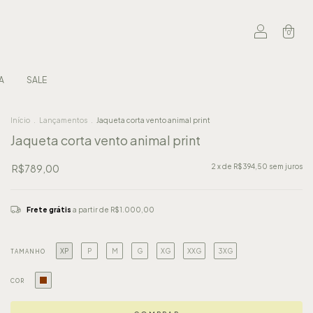
0
A
SALE
Início
.
Lançamentos
.
Jaqueta corta vento animal print
Jaqueta corta vento animal print
R$789,00
2
x de
R$394,50
sem juros
Frete grátis
a partir de
R$1.000,00
XP
P
M
G
XG
XXG
3XG
TAMANHO
COR