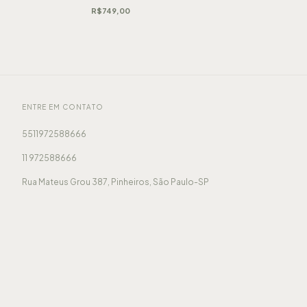
R$749,00
ENTRE EM CONTATO
5511972588666
11 972588666
Rua Mateus Grou 387, Pinheiros, São Paulo-SP