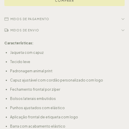
MEIOS DE PAGAMENTO
MEIOS DE ENVIO
Características:
Jaqueta com capuz
Tecido leve
Padronagem animal print
Capuz ajustável com cordão personalizado com logo
Fechamento frontal por zíper
Bolsos laterais embutidos
Punhos ajustados com elástico
Aplicação frontal de etiqueta com logo
Barra com acabamento elástico