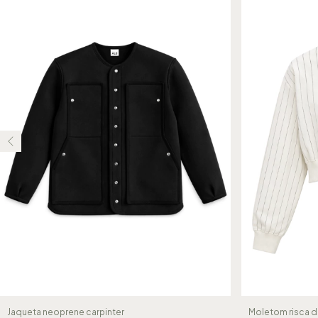
Jaqueta neoprene carpinter
Moletom risca d