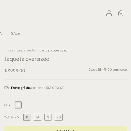
0
A
SALE
Início
.
Lançamentos
.
Jaqueta oversized
Jaqueta oversized
R$998,00
2
x de
R$499,00
sem juros
Frete grátis
a partir de
R$1.000,00
COR
P
M
G
XG
TAMANHO