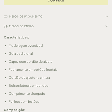
MEIOS DE PAGAMENTO
MEIOS DE ENVIO
Características:
Modelagem oversized
Gola tradicional
Capuz com cordão de ajuste
Fechamento em botões frontais
Cordão de ajuste na cintura
Bolsos laterais embutidos
Comprimento alongado
Punhos com botões
Composição: