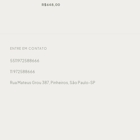
R$648,00
ENTRE EM CONTATO
5511972588666
11 972588666
Rua Mateus Grou 387, Pinheiros, São Paulo-SP